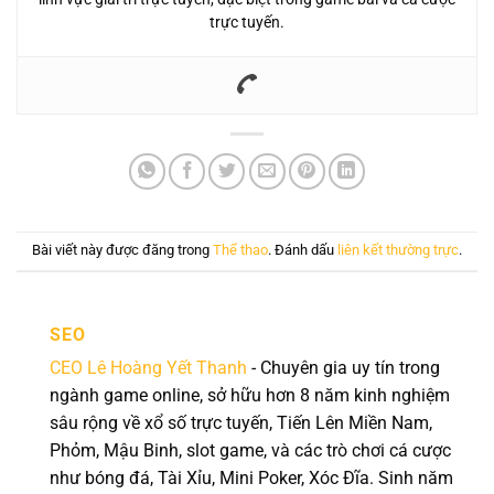
trực tuyến.
Bài viết này được đăng trong
Thể thao
. Đánh dấu
liên kết thường trực
.
SEO
CEO Lê Hoàng Yết Thanh
- Chuyên gia uy tín trong
ngành game online, sở hữu hơn 8 năm kinh nghiệm
sâu rộng về xổ số trực tuyến, Tiến Lên Miền Nam,
Phỏm, Mậu Binh, slot game, và các trò chơi cá cược
như bóng đá, Tài Xỉu, Mini Poker, Xóc Đĩa. Sinh năm