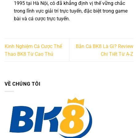
1995 tại Hà Nội, cô đã khẳng định vị thế vững chắc
trong lĩnh vực giải trí trực tuyến, đặc biệt trong game
bài và cá cược trực tuyến.
Kinh Nghiệm Cá Cược Thể
Bắn Cá BK8 Là Gì? Review
Thao BK8 Từ Cao Thủ
Chi Tiết Từ A-Z
VỀ CHÚNG TÔI