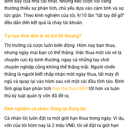
dính bẫy của nhà cái nhất. Những kèo cược vội vàng
thường thiếu sự phân tích, chủ yếu dựa vào cảm tính và sự
tức giận. Theo kinh nghiệm của tôi, 9/10 lần “tất tay để gỡ”
đều dẫn đến kết quả là cháy tài khoản.
Tại sao bình tĩnh là vũ khí tối thượng?
Thị trường cá cược luôn biến động. Hôm nay bạn thua,
nhưng ngày mai bạn có thể thắng. Việc thua một vài vé là
chuyện cực kỳ bình thường, ngay cả những tay chơi
chuyên nghiệp cũng không thể thắng mãi. Người chiến
thắng là người biết chấp nhận một ngày thua, tắt máy đi
ngủ và quay lại vào hôm sau với một cái đầu tỉnh táo. Bình
tĩnh giúp bạn phân tích
Kèo thể thao BK8
tốt hơn và tuân
thủ kỷ luật quản lý vốn đã đề ra.
Kinh nghiệm cá nhân: Dừng lại đúng lúc
Cá nhân tôi luôn đặt ra một giới hạn thua trong ngày. Ví dụ,
vốn của tôi hôm nay là 2 triệu VNĐ, tôi sẽ đặt ra giới hạn