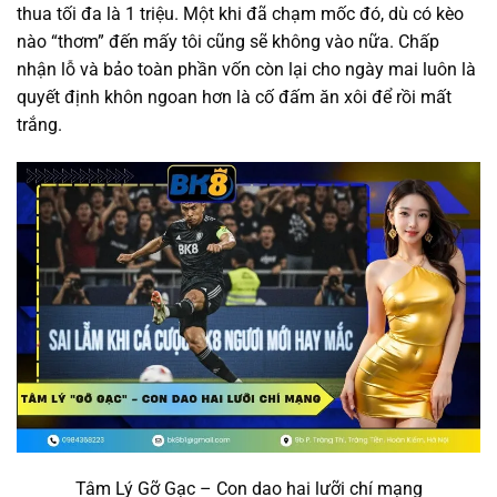
thua tối đa là 1 triệu. Một khi đã chạm mốc đó, dù có kèo
nào “thơm” đến mấy tôi cũng sẽ không vào nữa. Chấp
nhận lỗ và bảo toàn phần vốn còn lại cho ngày mai luôn là
quyết định khôn ngoan hơn là cố đấm ăn xôi để rồi mất
trắng.
Tâm Lý Gỡ Gạc – Con dao hai lưỡi chí mạng