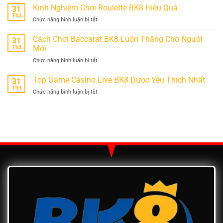
Quản
Kinh Nghiệm Chơi Roulette BK8 Hiệu Quả
31
Tín
Lý
Th3
Không?
Chức năng bình luận bị tắt
ở
Vốn
Đánh
Kinh
Khi
Giá
Nghiệm
Cách Chơi Baccarat BK8 Luôn Thắng Cho Người
31
Chơi
Chi
Chơi
Th3
Mới
Casino
Tiết
Roulette
Live
Chức năng bình luận bị tắt
ở
BK8
BK8
Cách
Hiệu
Chơi
Top Game Casino Live BK8 Được Yêu Thích Nhất
Quả
31
Baccarat
Th3
Chức năng bình luận bị tắt
ở
BK8
Top
Luôn
Game
Thắng
Casino
Cho
Live
Người
BK8
Mới
Được
Yêu
Thích
Nhất