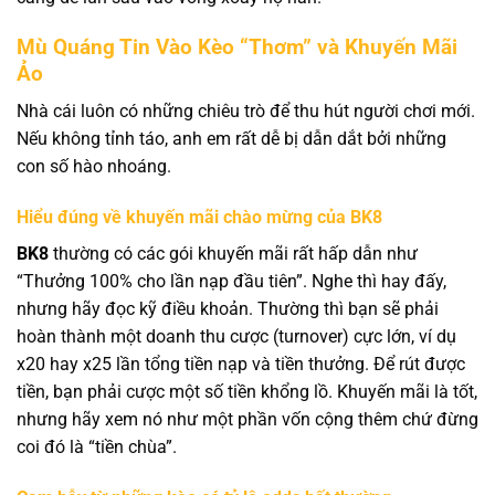
Mù Quáng Tin Vào Kèo “Thơm” và Khuyến Mãi
Ảo
Nhà cái luôn có những chiêu trò để thu hút người chơi mới.
Nếu không tỉnh táo, anh em rất dễ bị dẫn dắt bởi những
con số hào nhoáng.
Hiểu đúng về khuyến mãi chào mừng của BK8
BK8
thường có các gói khuyến mãi rất hấp dẫn như
“Thưởng 100% cho lần nạp đầu tiên”. Nghe thì hay đấy,
nhưng hãy đọc kỹ điều khoản. Thường thì bạn sẽ phải
hoàn thành một doanh thu cược (turnover) cực lớn, ví dụ
x20 hay x25 lần tổng tiền nạp và tiền thưởng. Để rút được
tiền, bạn phải cược một số tiền khổng lồ. Khuyến mãi là tốt,
nhưng hãy xem nó như một phần vốn cộng thêm chứ đừng
coi đó là “tiền chùa”.