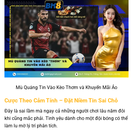
Mù Quáng Tin Vào Kèo Thơm và Khuyến Mãi Ảo
Cược Theo Cảm Tính – Đặt Niềm Tin Sai Chỗ
Đây là sai lầm mà ngay cả những người chơi lâu năm đôi
khi cũng mắc phải. Tình yêu dành cho một đội bóng có thể
làm lu mờ lý trí phân tích.